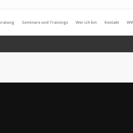
eratung
Seminare und Trainings
Wer ich bin
Kontakt
WW