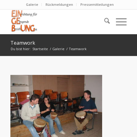
Galerie
Rückmeldungen
Pressemitteilungen
Teamwork
Du bist hier:
Startseite
/
Galerie
/
Teamwork