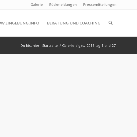
Galerie
Rückmeldungen
Pressemitteilungen
W.EINGEBUNG.INFO
BERATUNG UND COACHING
Du bist hier:
Startseite
/
Galerie
/
gzsz-2016-tag-1-bild-27