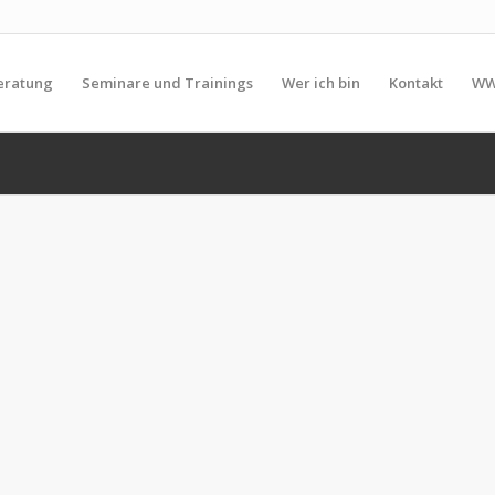
eratung
Seminare und Trainings
Wer ich bin
Kontakt
WW