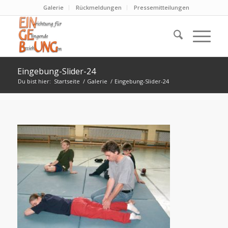
Galerie
Rückmeldungen
Pressemitteilungen
Eingebung-Slider-24
Du bist hier:
Startseite
/
Galerie
/
Eingebung-Slider-24