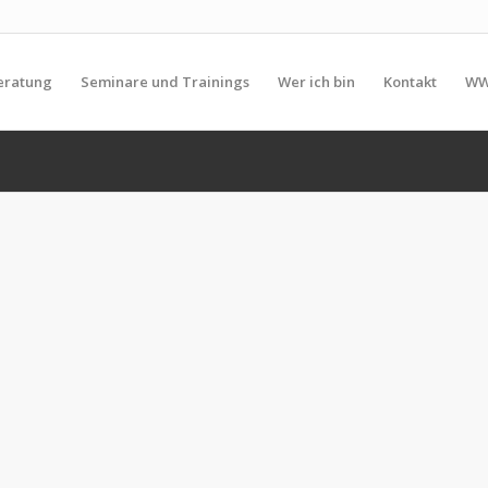
eratung
Seminare und Trainings
Wer ich bin
Kontakt
WW