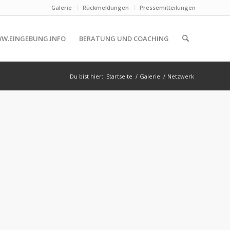
Galerie
Rückmeldungen
Pressemitteilungen
W.EINGEBUNG.INFO
BERATUNG UND COACHING
Du bist hier:
Startseite
/
Galerie
/
Netzwerk