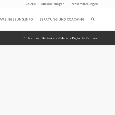
Galerie
Rückmeldungen
Pressemitteilungen
W.EINGEBUNG.INFO
BERATUNG UND COACHING
Du bist hier:
Startseite
/
Galerie
/
Digital StillCamera