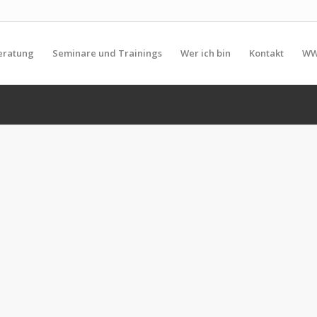
eratung
Seminare und Trainings
Wer ich bin
Kontakt
WW