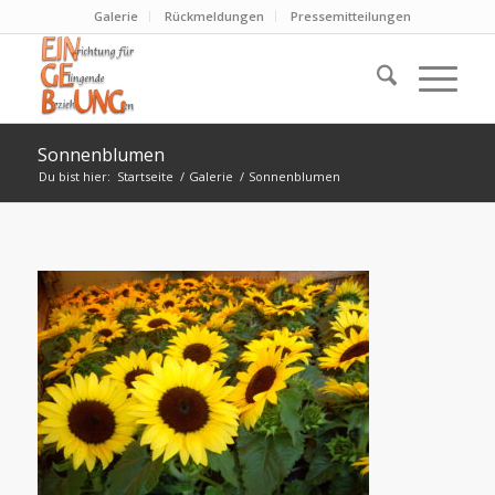
Galerie
Rückmeldungen
Pressemitteilungen
Sonnenblumen
Du bist hier:
Startseite
/
Galerie
/
Sonnenblumen