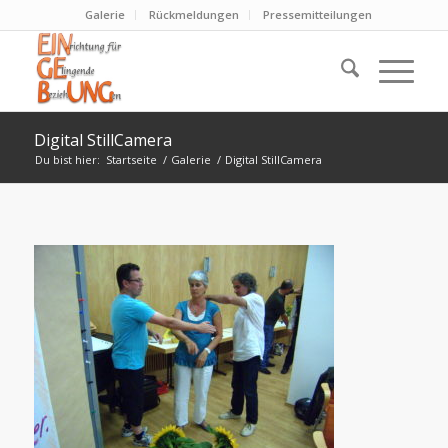
Galerie
Rückmeldungen
Pressemitteilungen
Digital StillCamera
Du bist hier:
Startseite
/
Galerie
/
Digital StillCamera