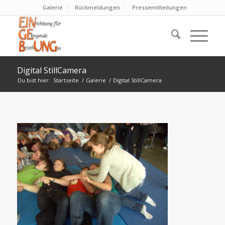
Galerie
Rückmeldungen
Pressemitteilungen
Digital StillCamera
Du bist hier:
Startseite
/
Galerie
/
Digital StillCamera